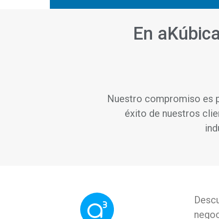
En aKúbic
Nuestro compromiso es pro
éxito de nuestros cl
ind
Descu
negoc