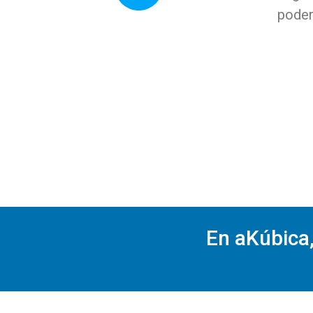
poder
En aKúbic